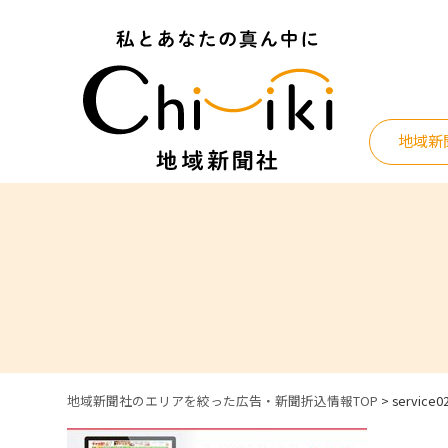
Skip
to
content
地域新
地域新聞社のエリアを絞った広告・新聞折込情報TOP
>
service0