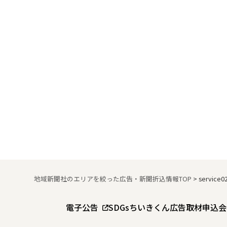
地域新聞社のエリアを絞った広告・新聞折込情報TOP
>
service0
電子公告
SDGs
ちいきくん広告
取材申込
会