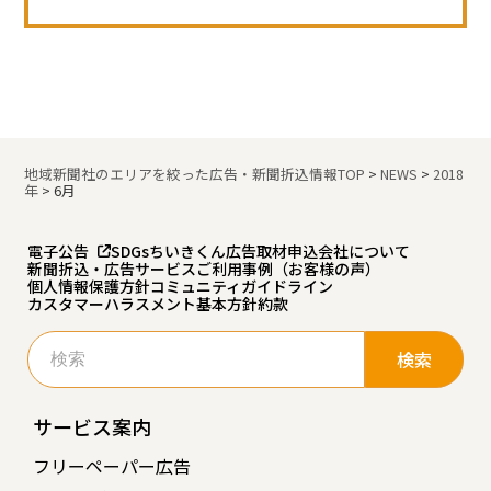
地域新聞社のエリアを絞った広告・新聞折込情報TOP
>
NEWS
>
2018
年
>
6月
電子公告
SDGs
ちいきくん広告
取材申込
会社について
新聞折込・広告サービスご利用事例（お客様の声）
個人情報保護方針
コミュニティガイドライン
カスタマーハラスメント基本方針
約款
検
索:
サービス案内
フリーペーパー広告