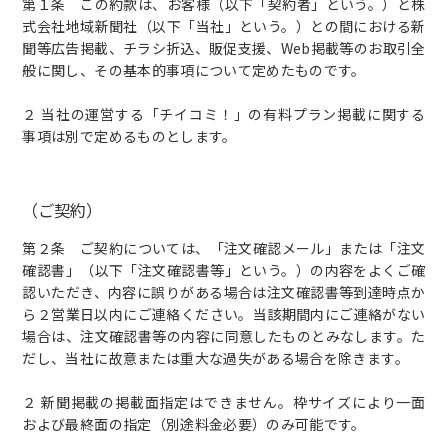
第１条 この約款は、お客様（以下「契約者」という。）と株
式会社地域新聞社（以下「当社」という。）との間における新
聞等広告掲載、チラシ折込、販促支援、Web掲載等のお取引全
般に関し、その基本的事項について定めたものです。
２ 当社の運営する「チイコミ！」の有料プラン掲載に関する
事項は別で定めるものとします。
（ご契約）
第２条 ご契約については、「注文確認メール」または「注文
確認書」（以下「注文確認書等」という。）の内容をよくご確
認いただき、内容に誤りがある場合は注文確認書等到達時点か
ら２営業日以内にご連絡ください。当該期間内にご連絡がない
場合は、注文確認書等の内容に同意したものとみなします。た
だし、当社に故意または重大な過失がある場合を除きます。
２ 新聞掲載の掲載面指定はできません。枠サイズにより一面
および最終面の指定（別途料金必要）のみ可能です。