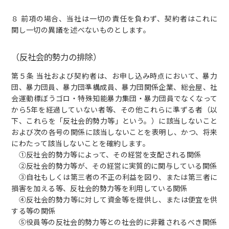
８ 前項の場合、当社は一切の責任を負わず、契約者はこれに
関し一切の異議を述べないものとします。
（反社会的勢力の排除）
第５条 当社および契約者は、お申し込み時点において、暴力
団、暴力団員、暴力団準構成員、暴力団関係企業、総会屋、社
会運動標ぼうゴロ・特殊知能暴力集団・暴力団員でなくなって
から5年を経過していない者等、その他これらに準ずる者（以
下、これらを「反社会的勢力等」という。）に該当しないこと
および次の各号の関係に該当しないことを表明し、かつ、将来
にわたって該当しないことを確約します。
①反社会的勢力等によって、その経営を支配される関係
②反社会的勢力等が、その経営に実質的に関与している関係
③自社もしくは第三者の不正の利益を図り、または第三者に
損害を加える等、反社会的勢力等を利用している関係
④反社会的勢力等に対して資金等を提供し、または便宜を供
する等の関係
⑤役員等の反社会的勢力等との社会的に非難されるべき関係