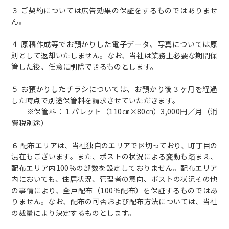
３ ご契約については広告効果の保証をするものではありませ
ん。
４ 原稿作成等でお預かりした電子データ、写真については原
則として返却いたしません。なお、当社は業務上必要な期間保
管した後、任意に削除できるものとします。
５ お預かりしたチラシについては、お預かり後３ヶ月を経過
した時点で別途保管料を請求させていただきます。
※保管料：１パレット（110㎝×80㎝）3,000円／月（消
費税別途）
６ 配布エリアは、当社独自のエリアで区切っており、町丁目の
混在もございます。また、ポストの状況による変動も踏まえ、
配布エリア内100％の部数を設定しておりません。配布エリア
内においても、住居状況、管理者の意向、ポストの状況その他
の事情により、全戸配布（100％配布）を保証するものではあ
りません。なお、配布の可否および配布方法については、当社
の裁量により決定するものとします。