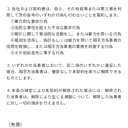
２ 当社および契約者は、自ら、その役員等または第三者を利
用して次の各号のいずれの行為も行わないことを誓約します。
①暴力的な要求行為
②法的な責任を超えた不当な要求行為
③取引に関して脅迫的な言動をし、または暴力を用いる行為
④風説を流布し、偽計もしくは威力を用いて相手方当事者の
信用を毀損し、または相手方当事者の業務を妨害する行為
⑤その他前各号に準ずる行為
３ いずれかの当事者において、前二項のいずれかに違反した
場合、相手方当事者は、催告なしで本契約を直ちに解除できる
ものとします。
４ 本条の規定により本契約が解除された場合には、解除され
た当事者は、解除により生じる損害について、解除した当事者
に対し一切の請求を行えません。
（免責）