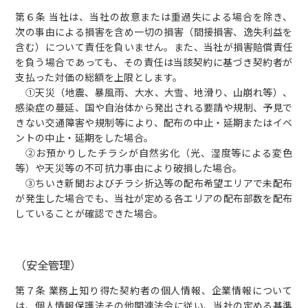
第６条 当社は、当社の故意または重過失による場合を除き、
次の事由による損害を含め一切の損害（間接損害、逸失利益を
含む）について責任を負いません。また、当社が損害賠償責任
を負う場合であっても、その責任は当該契約に基づき契約者が
支払った対価の総額を上限とします。
①天災（地震、暴風雨、大水、大雪、地滑り、山崩れ等）、
感染症の蔓延、国や自治体から発出される要請や規制、予見で
きない交通障害や規制等により、配布の中止・延期またはイベ
ントの中止・延期をした場合。
②お預かりしたチラシが自然劣化（光、湿度等による変色
等）や天災等の不可抗力事由により破損した場合。
③ちいき新聞およびチラシ折込等の配布希望エリアで未配布
が発生した場合でも、当社が定める各エリアの配布部数を配布
していることが確認できた場合。
（安全管理）
第７条 業務上知り得た契約者の個人情報、企業情報について
は、個人情報保護法その他関連法令に従い、当社の定める基準