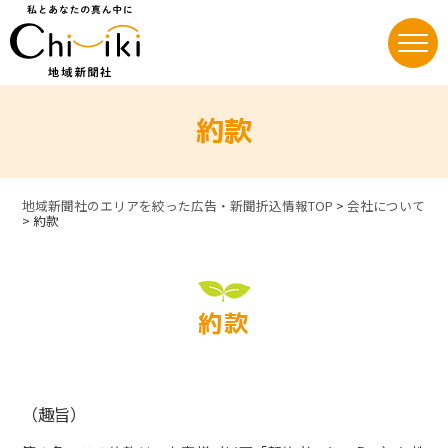
Skip
to
content
約款
地域新聞社のエリアを絞った広告・新聞折込情報TOP
>
会社について
>
約款
約款
（趣旨）