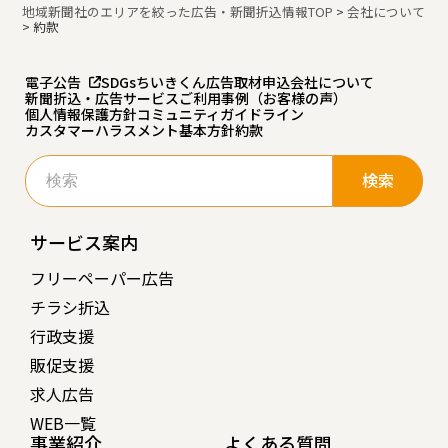
地域新聞社のエリアを絞った広告・新聞折込情報TOP
>
会社について
>
約款
電子公告
SDGs
ちいきくん広告
取材申込
会社について
新聞折込・広告サービスご利用事例（お客様の声）
個人情報保護方針
コミュニティガイドライン
カスタマーハラスメント基本方針
約款
検
索:
サービス案内
フリーペーパー広告
チラシ折込
行政支援
販促支援
求人広告
WEB一覧
事業紹介
よくある質問