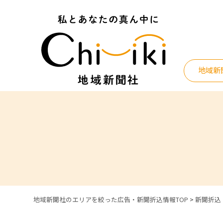
Skip
to
content
地域新
地域新聞社のエリアを絞った広告・新聞折込情報TOP
>
新聞折込