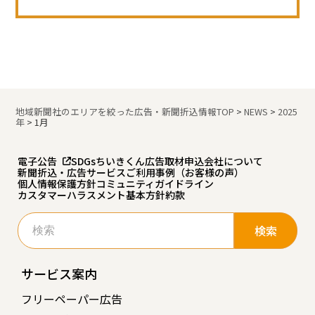
地域新聞社のエリアを絞った広告・新聞折込情報TOP
>
NEWS
>
2025
年
>
1月
電子公告
SDGs
ちいきくん広告
取材申込
会社について
新聞折込・広告サービスご利用事例（お客様の声）
個人情報保護方針
コミュニティガイドライン
カスタマーハラスメント基本方針
約款
検
索:
サービス案内
フリーペーパー広告