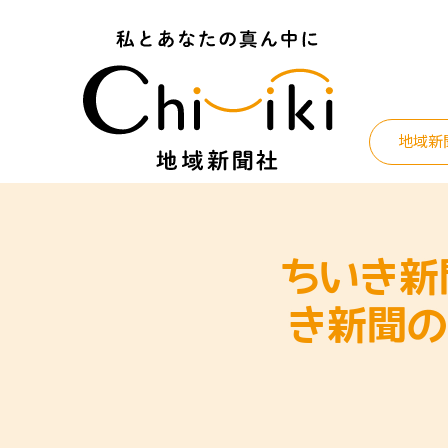
Skip
to
content
地域新
ちいき新
き新聞の