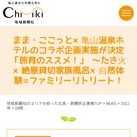
Skip
to
content
まま・ここっと×⻲⼭温泉ホ
テルのコラボ企画実施が決定
「旅育のススメ！」 〜たき⽕
×絶景貸切家族風呂×⾃然体
験=ファミリーリトリート！
地域新聞社のエリアを絞った広告・新聞折込情報TOP
>
NEWS
>
2022
年
>
10月