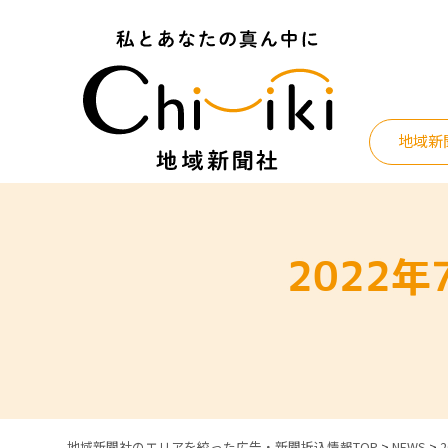
Skip
to
content
地域新
2022
地域新聞社のエリアを絞った広告・新聞折込情報TOP
>
NEWS
>