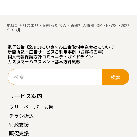
地域新聞社のエリアを絞った広告・新聞折込情報TOP
>
NEWS
>
2022
年
>
2月
電子公告
SDGs
ちいきくん広告
取材申込
会社について
新聞折込・広告サービスご利用事例（お客様の声）
個人情報保護方針
コミュニティガイドライン
カスタマーハラスメント基本方針
約款
検
索:
サービス案内
フリーペーパー広告
チラシ折込
行政支援
販促支援