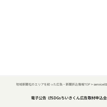
地域新聞社のエリアを絞った広告・新聞折込情報TOP
>
service0
電子公告
SDGs
ちいきくん広告
取材申込
会