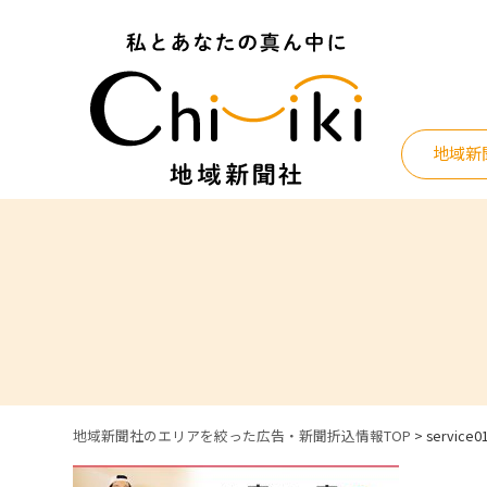
Skip
to
content
地域新
地域新聞社のエリアを絞った広告・新聞折込情報TOP
>
service0