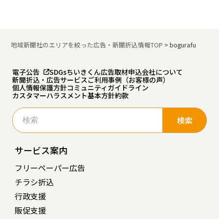
地域新聞社のエリアを絞った広告・新聞折込情報TOP
>
bogurafu
電子公告
SDGs
ちいきくん広告
取材申込
会社について
新聞折込・広告サービスご利用事例（お客様の声）
個人情報保護方針
コミュニティガイドライン
カスタマーハラスメント基本方針
約款
検
索:
サービス案内
フリーペーパー広告
チラシ折込
行政支援
販促支援