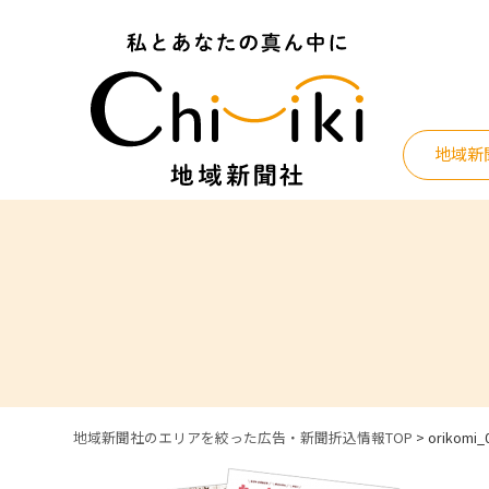
Skip
to
content
地域新
地域新聞社のエリアを絞った広告・新聞折込情報TOP
>
orikomi_