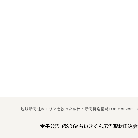
地域新聞社のエリアを絞った広告・新聞折込情報TOP
>
orikomi_
電子公告
SDGs
ちいきくん広告
取材申込
会