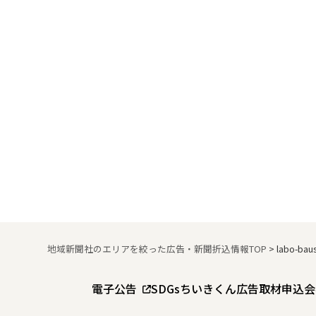
地域新聞社のエリアを絞った広告・新聞折込情報TOP
>
labo-bau
電子公告
SDGs
ちいきくん広告
取材申込
会