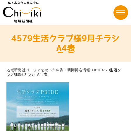
Skip
to
content
4579生活クラブ様9月チラシ
_A4_表
地域新聞社のエリアを絞った広告・新聞折込情報TOP
>
4579生活ク
ラブ様9月チラシ_A4_表