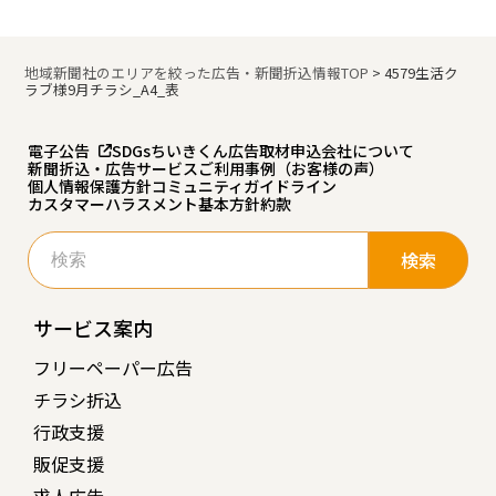
地域新聞社のエリアを絞った広告・新聞折込情報TOP
>
4579生活ク
ラブ様9月チラシ_A4_表
電子公告
SDGs
ちいきくん広告
取材申込
会社について
新聞折込・広告サービスご利用事例（お客様の声）
個人情報保護方針
コミュニティガイドライン
カスタマーハラスメント基本方針
約款
検
索:
サービス案内
フリーペーパー広告
チラシ折込
行政支援
販促支援