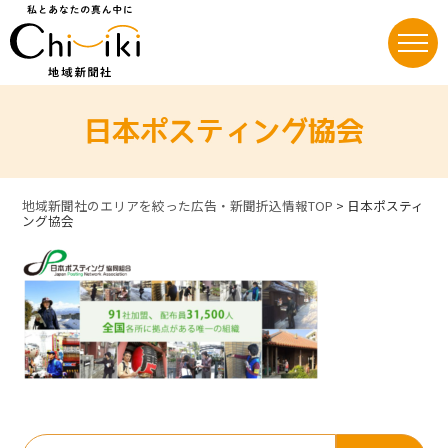
Skip
to
content
日本ポスティング協会
地域新聞社のエリアを絞った広告・新聞折込情報TOP
>
日本ポスティ
ング協会
検