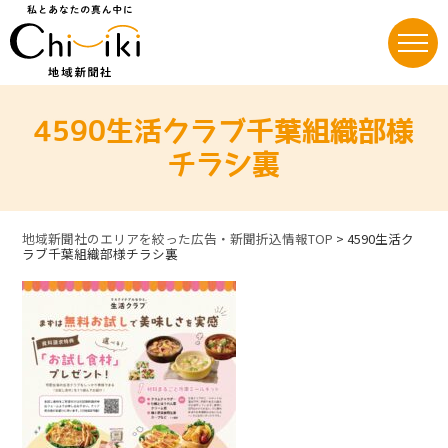
Skip
to
content
4590生活クラブ千葉組織部様
チラシ裏
地域新聞社のエリアを絞った広告・新聞折込情報TOP
>
4590生活ク
ラブ千葉組織部様チラシ裏