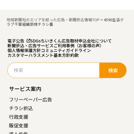
地域新聞社のエリアを絞った広告・新聞折込情報TOP
>
4590生活ク
ラブ千葉組織部様チラシ裏
電子公告
SDGs
ちいきくん広告
取材申込
会社について
新聞折込・広告サービスご利用事例（お客様の声）
個人情報保護方針
コミュニティガイドライン
カスタマーハラスメント基本方針
約款
検
索:
サービス案内
フリーペーパー広告
チラシ折込
行政支援
販促支援