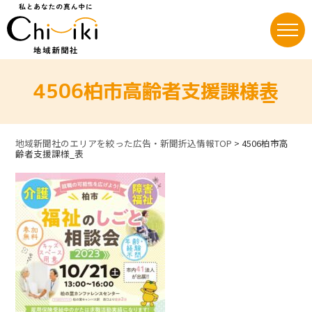
Skip
to
content
4506柏市高齢者支援課様_表
地域新聞社のエリアを絞った広告・新聞折込情報TOP
>
4506柏市高
齢者支援課様_表