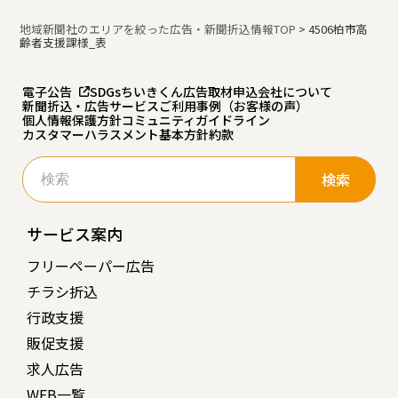
地域新聞社のエリアを絞った広告・新聞折込情報TOP
>
4506柏市高
齢者支援課様_表
電子公告
SDGs
ちいきくん広告
取材申込
会社について
新聞折込・広告サービスご利用事例（お客様の声）
個人情報保護方針
コミュニティガイドライン
カスタマーハラスメント基本方針
約款
検
索:
サービス案内
フリーペーパー広告
チラシ折込
行政支援
販促支援
求人広告
WEB一覧