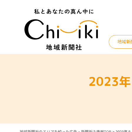
Skip
to
content
地域新
202
地域新聞社のエリアを絞った広告・新聞折込情報TOP
>
2023年