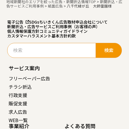
地域新聞社のエリアを絞った広告・新聞折込情報TOP
>
新聞折込・広
告サービスご利用事例
>
紙面広告
>
八千代緑が丘 大師霊園様
電子公告
SDGs
ちいきくん広告
取材申込
会社について
新聞折込・広告サービスご利用事例（お客様の声）
個人情報保護方針
コミュニティガイドライン
カスタマーハラスメント基本方針
約款
検
索:
サービス案内
フリーペーパー広告
チラシ折込
行政支援
販促支援
求人広告
WEB一覧
事業紹介
よくある質問