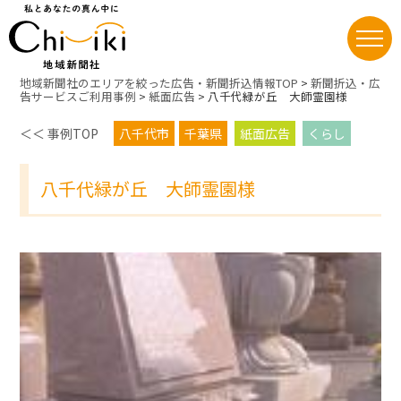
Skip
地域新聞社のエリアを絞った広告・新聞折込情報TOP
>
新聞折込・広
to
告サービスご利用事例
>
紙面広告
>
八千代緑が丘 大師霊園様
content
＜＜ 事例TOP
八千代市
千葉県
紙面広告
くらし
八千代緑が丘 大師霊園様