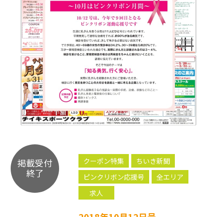
クーポン特集
ちいき新聞
掲載受付
終了
ピンクリボン応援号
全エリア
求人
2018年10月12日号