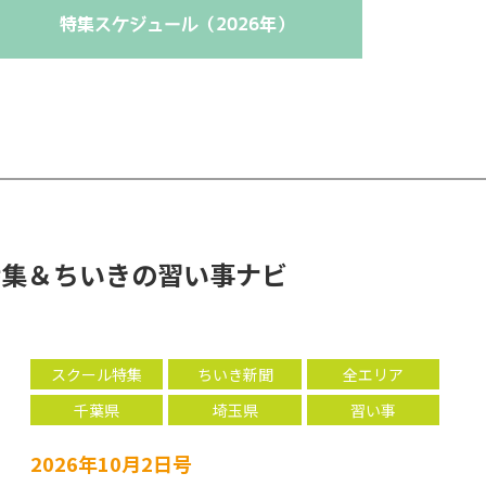
特集スケジュール（2026年）
特集＆ちいきの習い事ナビ
スクール特集
ちいき新聞
全エリア
千葉県
埼玉県
習い事
2026年10月2日号