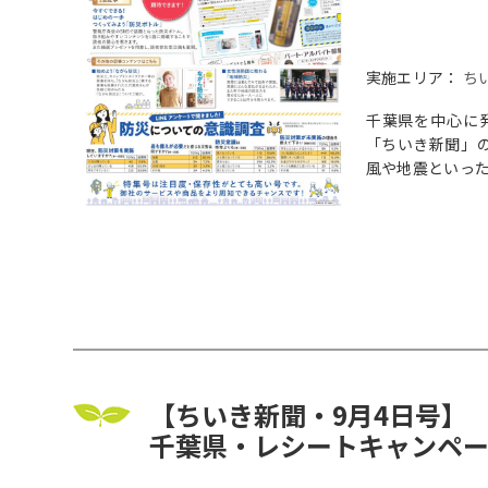
実施エリア：
ち
千葉県を中心に
「ちいき新聞」の
風や地震といった
【ちいき新聞・9月4日号】
千葉県・レシートキャンペ