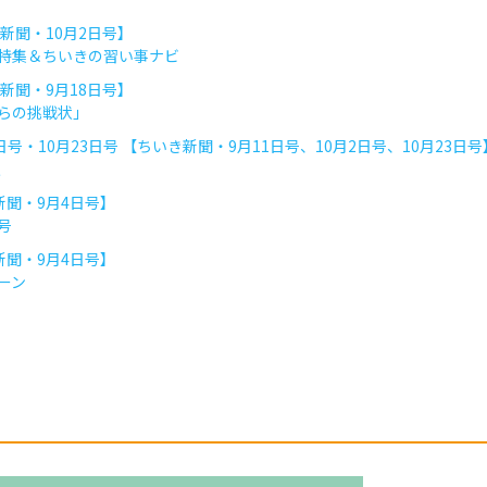
き新聞・10月2日号】
特集＆ちいきの習い事ナビ
き新聞・9月18日号】
らの挑戦状」
2日号・10月23日号 【ちいき新聞・9月11日号、10月2日号、10月23日号
秋
き新聞・9月4日号】
号
き新聞・9月4日号】
ーン