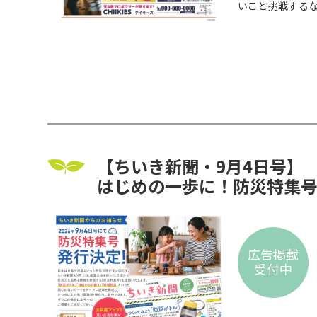
いこと挑戦する
【ちいき新聞・9月4日号】
はじめの一歩に！防災特集
広告掲載
受付中