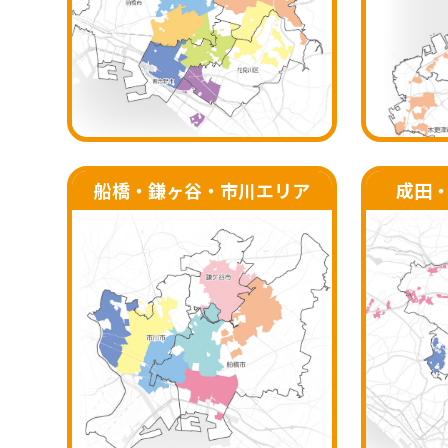
船橋・鎌ヶ谷・
市川エリア
成田