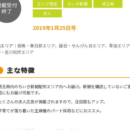
エリア限定
ちいき新聞
埼玉県
掲載受付
終了
求人
2019年1月25日号
施エリア：
岩槻・春日部エリア、越谷・せんげん台エリア、草加エリア
郷・吉川松伏エリア
主な特徴
埼玉県内のちいき新聞配布エリア内へお届け。新聞を購読していないご
庭にもお届け可能です。
たくさんの求人広告が掲載されますので、注目度もアップ。
子育てが落ち着いた主婦層のパート採用などにおススメ。