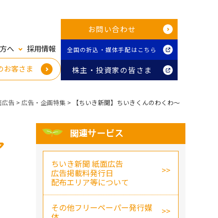
お問い合わせ
方へ
採用情報
全国の折込・媒体手配はこちら
のお客さま
株主・投資家の皆さま
面広告
>
広告・企画特集
>
【ちいき新聞】ちいきくんのわくわ～
関連サービス
ア
ちいき新聞 紙面広告
広告掲載料発行日
配布エリア等について
その他フリーペーパー発行媒
体