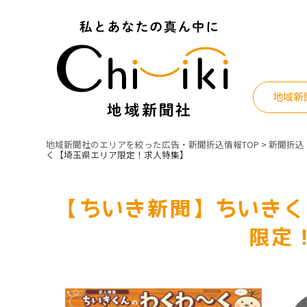
Skip
to
content
地域新
地域新聞社のエリアを絞った広告・新聞折込情報TOP
>
新聞折込
く【埼玉県エリア限定！求人特集】
【ちいき新聞】ちいきく
限定