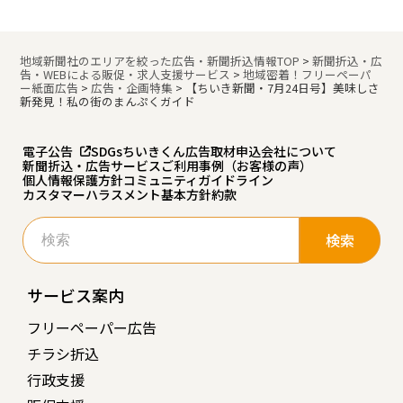
地域新聞社のエリアを絞った広告・新聞折込情報TOP
>
新聞折込・広
告・WEBによる販促・求人支援サービス
>
地域密着！フリーペーパ
ー紙面広告
>
広告・企画特集
>
【ちいき新聞・7月24日号】
美味しさ
新発見！私の街のまんぷくガイド
電子公告
SDGs
ちいきくん広告
取材申込
会社について
新聞折込・広告サービスご利用事例（お客様の声）
個人情報保護方針
コミュニティガイドライン
カスタマーハラスメント基本方針
約款
検
索:
サービス案内
フリーペーパー広告
チラシ折込
行政支援