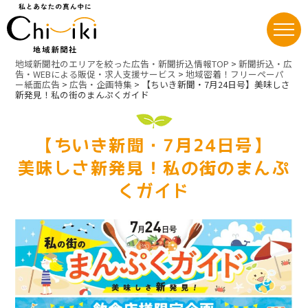
Skip
地域新聞社のエリアを絞った広告・新聞折込情報TOP
>
新聞折込・広
to
告・WEBによる販促・求人支援サービス
>
地域密着！フリーペーパ
ー紙面広告
>
広告・企画特集
>
【ちいき新聞・7月24日号】
美味しさ
content
新発見！私の街のまんぷくガイド
【ちいき新聞・7月24日号】
美味しさ新発見！私の街のまんぷ
くガイド