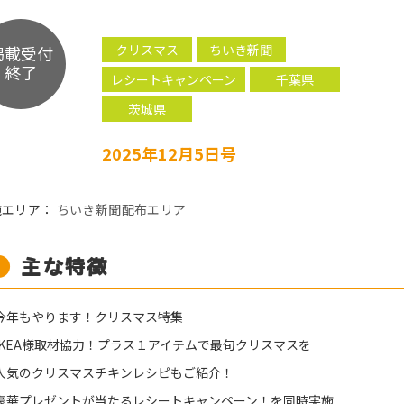
クリスマス
ちいき新聞
掲載受付
終了
レシートキャンペーン
千葉県
茨城県
2025年12月5日号
施エリア：
ちいき新聞配布エリア
主な特徴
今年もやります！クリスマス特集
IKEA様取材協力！プラス１アイテムで最旬クリスマスを
人気のクリスマスチキンレシピもご紹介！
豪華プレゼントが当たるレシートキャンペーン！を同時実施