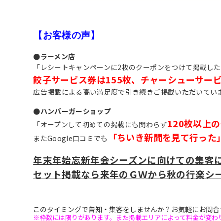
【お客様の声】
●ラーメン店
「レシートキャンペーンに2枚のクーポンをつけて掲載し
餃子サービス券は155枚、チャーシューサービ
広告掲載による高い満足度で引き続きご掲載いただいてい
●ハンバーガーショップ
120枚以上
「オープンして初めての掲載にも関わらず
「ちいき新聞を見て行った
またGoogle口コミでも
年末年始忘新年会シーズンに向けての
集客
セット掲載なら来年のＧＷから秋の行楽シ
このタイミングで告知・集客をしませんか？お気軽にお問合
※枠数には限りがあります。また掲載エリアによって料金が変わ