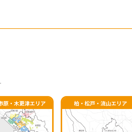
す
市原・
木更津エリア
柏・松戸・流山
エリア