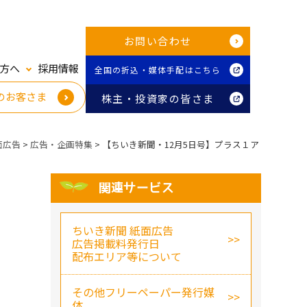
お問い合わせ
方へ
採用情報
全国の折込・媒体手配はこちら
のお客さま
株主・投資家の皆さま
面広告
>
広告・企画特集
>
【ちいき新聞・12月5日号】
プラス１ア
関連サービス
ちいき新聞 紙面広告
広告掲載料発行日
配布エリア等について
その他フリーペーパー発行媒
体