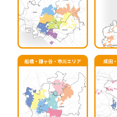
船橋・鎌ヶ谷・
市川エリア
成田