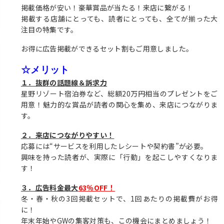
掲載価格が安い！豪華賞品が当たる！来店に繋がる！
掲載する店舗にとっても、読者にとっても、全てが揃った大
注目の特集です。
お得に広告掲載ができるセット割もご用意しました。
☆メリット
１．抜群の話題線＆訴求力
星野リゾート宿泊券など、総額20万円相当のプレゼントをご
用意！魅力的な賞品が読者の関心を集め、来店につながりま
す。
２．来店につながりやすい！
応募には“サービスを利用したレシートや契約書”が必要。
興味を持った読者が、実際に「行動」を起こしやすくなりま
す！
３．広告料金最大
63％OFF！
冬・春・秋の3回掲載セットで、1回あたりの掲載費がお得
に！
年末年始やGWの集客対策も、この機会にまとめましょう！