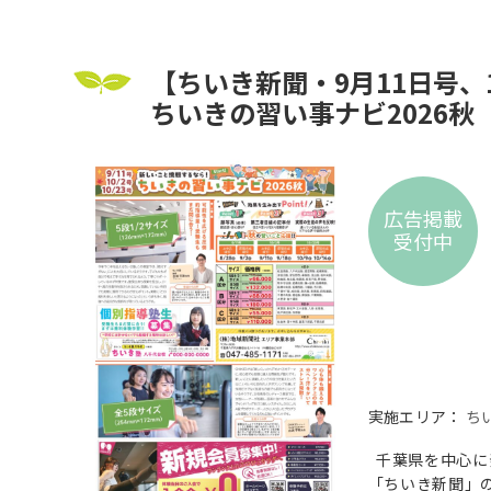
【ちいき新聞・9月11日号、1
ちいきの習い事ナビ2026秋
広告掲載
受付中
実施エリア：
ち
千葉県を中心に
「ちいき新聞」の特