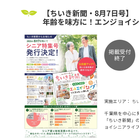
【ちいき新聞・8月7日号】
年齢を味方に！エンジョイ
掲載受付
終了
実施エリア：
ち
千葉県を中心に
「ちいき新聞」の
ョイシニアライフ