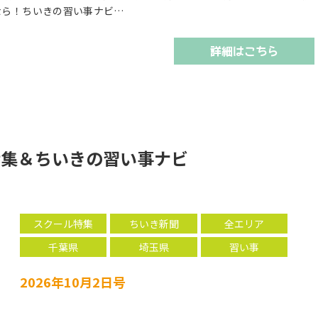
なら！ちいきの習い事ナビ…
詳細はこちら
特集＆ちいきの習い事ナビ
スクール特集
ちいき新聞
全エリア
千葉県
埼玉県
習い事
2026年10月2日号