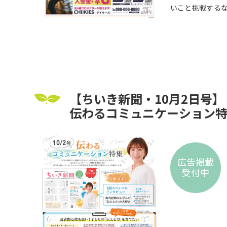
いこと挑戦する
【ちいき新聞・10月2日号】
伝わるコミュニケーション
広告掲載
受付中