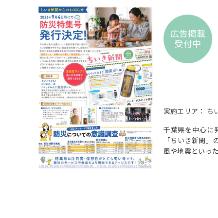
広告掲載
受付中
実施エリア：
ち
千葉県を中心に
「ちいき新聞」の
風や地震といった