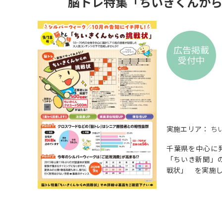
脳トレ特集「ちいきくんか
広告掲載
受付中
実施エリア：
ち
千葉県を中心に
「ちいき新聞」の
戦状」 を実施し