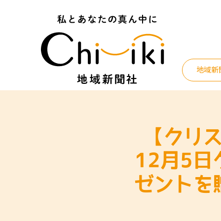
Skip
to
content
地域新
【クリ
12月5
ゼントを