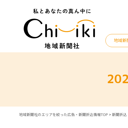
Skip
to
content
地域新
202
地域新聞社のエリアを絞った広告・新聞折込情報TOP
>
新聞折込