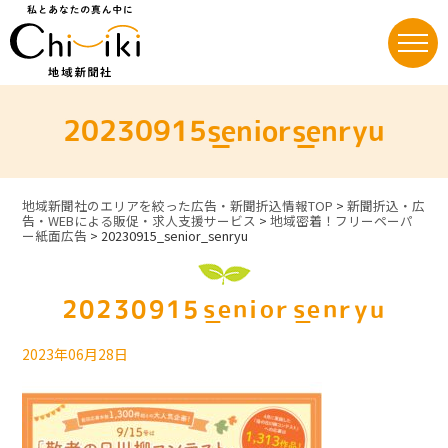
Skip
to
content
20230915_senior_senryu
地域新聞社のエリアを絞った広告・新聞折込情報TOP
>
新聞折込・広
告・WEBによる販促・求人支援サービス
>
地域密着！フリーペーパ
ー紙面広告
>
20230915_senior_senryu
20230915_senior_senryu
2023年06月28日