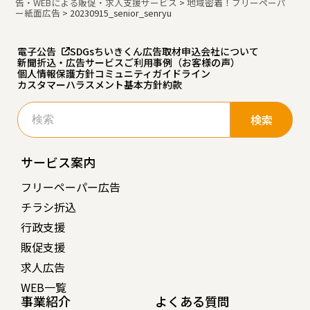
告・WEBによる販促・求人支援サービス
>
地域密着！フリーペーパ
ー紙面広告
>
20230915_senior_senryu
電子公告
SDGs
ちいきくん広告
取材申込
会社について
新聞折込・広告サービスご利用事例（お客様の声）
個人情報保護方針
コミュニティガイドライン
カスタマーハラスメント基本方針
約款
検
索:
サービス案内
フリーペーパー広告
チラシ折込
行政支援
販促支援
求人広告
WEB一覧
事業紹介
よくある質問