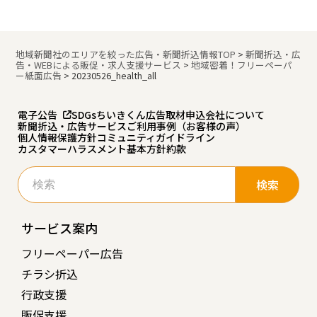
地域新聞社のエリアを絞った広告・新聞折込情報TOP
>
新聞折込・広
告・WEBによる販促・求人支援サービス
>
地域密着！フリーペーパ
ー紙面広告
>
20230526_health_all
電子公告
SDGs
ちいきくん広告
取材申込
会社について
新聞折込・広告サービスご利用事例（お客様の声）
個人情報保護方針
コミュニティガイドライン
カスタマーハラスメント基本方針
約款
検
索:
サービス案内
フリーペーパー広告
チラシ折込
行政支援
販促支援