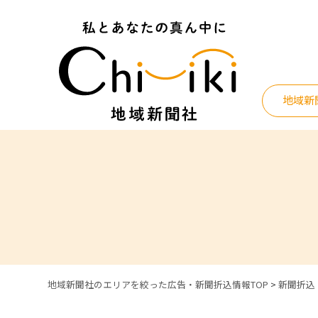
Skip
to
content
地域新
地域新聞社のエリアを絞った広告・新聞折込情報TOP
>
新聞折込