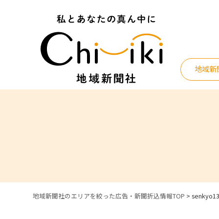
Skip
to
content
地域新
地域新聞社のエリアを絞った広告・新聞折込情報TOP
>
senkyo1