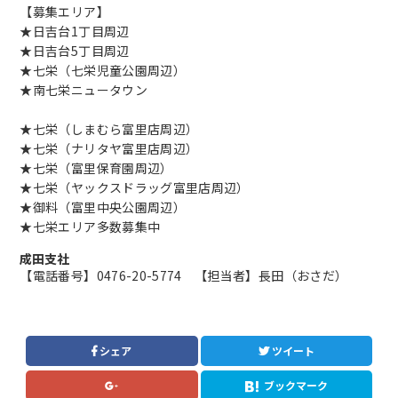
【募集エリア】
★日吉台1丁目周辺
★日吉台5丁目周辺
★七栄（七栄児童公園周辺）
★南七栄ニュータウン
★七栄（しまむら富里店周辺）
★七栄（ナリタヤ富里店周辺）
★七栄（富里保育園周辺）
★七栄（ヤックスドラッグ富里店周辺）
★御料（富里中央公園周辺）
★七栄エリア多数募集中
成田支社
【電話番号】0476-20-5774 【担当者】長田（おさだ）
シェア
ツイート
ブックマーク