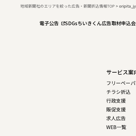
地域新聞社のエリアを絞った広告・新聞折込情報TOP
>
oripita_
電子公告
SDGs
ちいきくん広告
取材申込
会
サービス案
フリーペーパ
チラシ折込
行政支援
販促支援
求人広告
WEB一覧