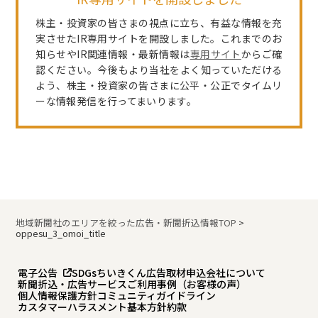
株主・投資家の皆さまの視点に立ち、有益な情報を充
実させたIR専用サイトを開設しました。これまでのお
知らせやIR関連情報・最新情報は
専用サイト
からご確
認ください。今後もより当社をよく知っていただける
よう、株主・投資家の皆さまに公平・公正でタイムリ
ーな情報発信を行ってまいります。
地域新聞社のエリアを絞った広告・新聞折込情報TOP
>
oppesu_3_omoi_title
電子公告
SDGs
ちいきくん広告
取材申込
会社について
新聞折込・広告サービスご利用事例（お客様の声）
個人情報保護方針
コミュニティガイドライン
カスタマーハラスメント基本方針
約款