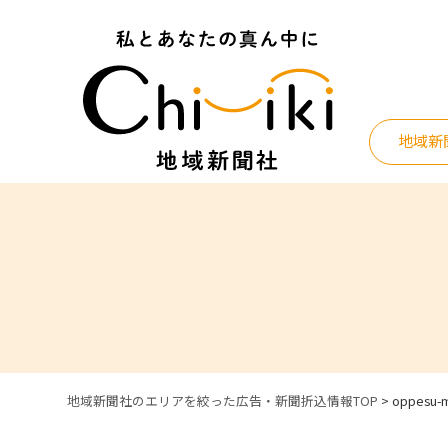
Skip
to
content
地域新
地域新聞社のエリアを絞った広告・新聞折込情報TOP
>
oppesu-