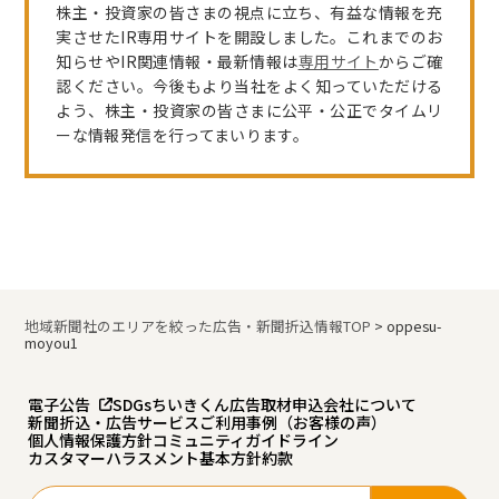
株主・投資家の皆さまの視点に立ち、有益な情報を充
実させたIR専用サイトを開設しました。これまでのお
知らせやIR関連情報・最新情報は
専用サイト
からご確
認ください。今後もより当社をよく知っていただける
よう、株主・投資家の皆さまに公平・公正でタイムリ
ーな情報発信を行ってまいります。
地域新聞社のエリアを絞った広告・新聞折込情報TOP
>
oppesu-
moyou1
電子公告
SDGs
ちいきくん広告
取材申込
会社について
新聞折込・広告サービスご利用事例（お客様の声）
個人情報保護方針
コミュニティガイドライン
カスタマーハラスメント基本方針
約款
検