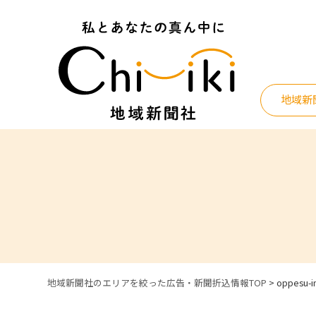
Skip
to
content
地域新
地域新聞社のエリアを絞った広告・新聞折込情報TOP
>
oppesu-i