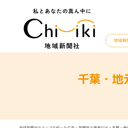
Skip
to
content
地域新
千葉・地
地域新聞社のエリアを絞った広告・新聞折込情報TOP
>
千葉・地