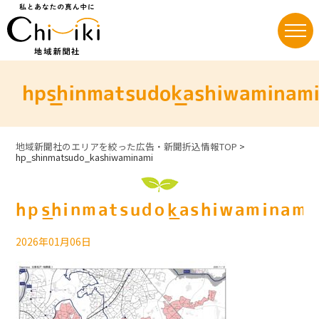
Skip
to
content
hp_shinmatsudo_kashiwaminam
地域新聞社のエリアを絞った広告・新聞折込情報TOP
>
hp_shinmatsudo_kashiwaminami
hp_shinmatsudo_kashiwaminami
2026年01月06日