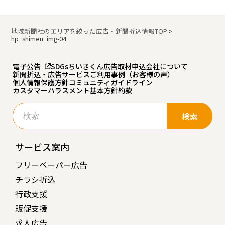
地域新聞社のエリアを絞った広告・新聞折込情報TOP
>
hp_shimen_img-04
電子公告
SDGs
ちいきくん広告
取材申込
会社について
新聞折込・広告サービスご利用事例（お客様の声）
個人情報保護方針
コミュニティガイドライン
カスタマーハラスメント基本方針
約款
検
索:
サービス案内
フリーペーパー広告
チラシ折込
行政支援
販促支援
求人広告