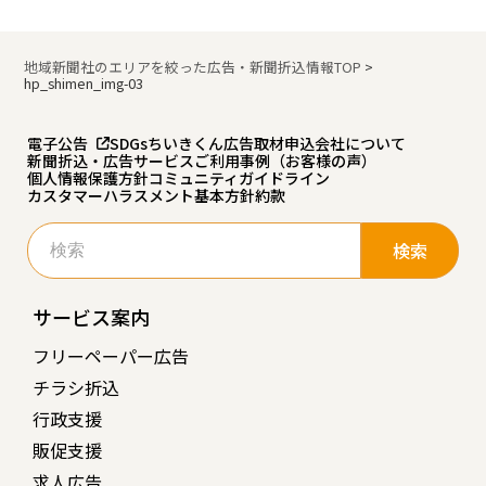
地域新聞社のエリアを絞った広告・新聞折込情報TOP
>
hp_shimen_img-03
電子公告
SDGs
ちいきくん広告
取材申込
会社について
新聞折込・広告サービスご利用事例（お客様の声）
個人情報保護方針
コミュニティガイドライン
カスタマーハラスメント基本方針
約款
検
索:
サービス案内
フリーペーパー広告
チラシ折込
行政支援
販促支援
求人広告