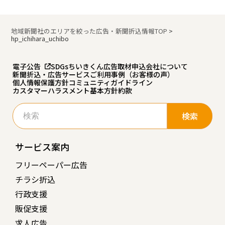
地域新聞社のエリアを絞った広告・新聞折込情報TOP
>
hp_ichihara_uchibo
電子公告
SDGs
ちいきくん広告
取材申込
会社について
新聞折込・広告サービスご利用事例（お客様の声）
個人情報保護方針
コミュニティガイドライン
カスタマーハラスメント基本方針
約款
検
索:
サービス案内
フリーペーパー広告
チラシ折込
行政支援
販促支援
求人広告