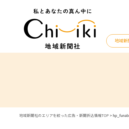
Skip
to
content
地域新
地域新聞社のエリアを絞った広告・新聞折込情報TOP
>
hp_funab