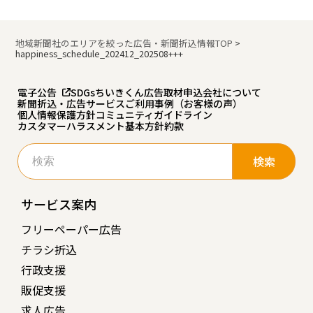
地域新聞社のエリアを絞った広告・新聞折込情報TOP
>
happiness_schedule_202412_202508+++
電子公告
SDGs
ちいきくん広告
取材申込
会社について
新聞折込・広告サービスご利用事例（お客様の声）
個人情報保護方針
コミュニティガイドライン
カスタマーハラスメント基本方針
約款
検
索:
サービス案内
フリーペーパー広告
チラシ折込
行政支援
販促支援
求人広告