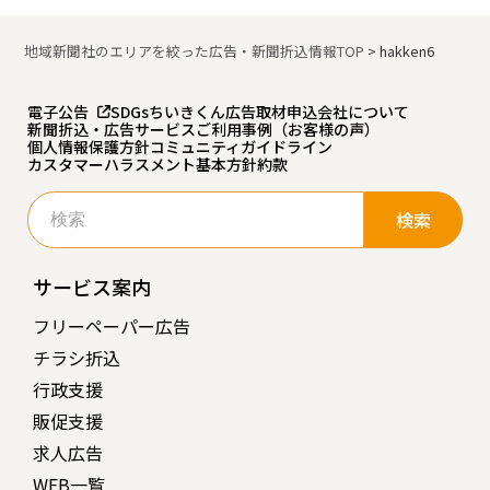
地域新聞社のエリアを絞った広告・新聞折込情報TOP
>
hakken6
電子公告
SDGs
ちいきくん広告
取材申込
会社について
新聞折込・広告サービスご利用事例（お客様の声）
個人情報保護方針
コミュニティガイドライン
カスタマーハラスメント基本方針
約款
検
索:
サービス案内
フリーペーパー広告
チラシ折込
行政支援
販促支援
求人広告
WEB一覧