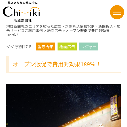
Skip
地域新聞社のエリアを絞った広告・新聞折込情報TOP
>
新聞折込・広
to
告サービスご利用事例
>
紙面広告
>
オープン販促で費用対効果
189％！
content
＜＜ 事例TOP
習志野市
紙面広告
レジャー
オープン販促で費用対効果189％！