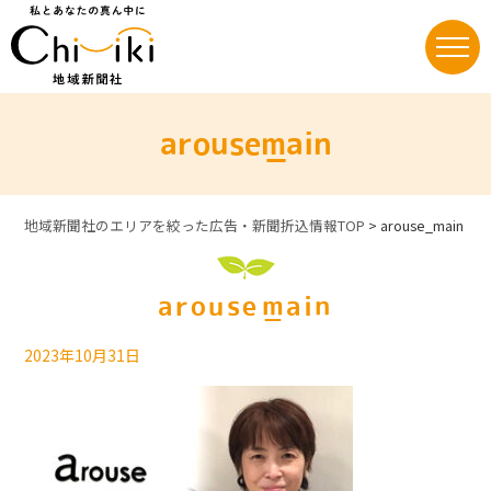
Skip
to
content
arouse_main
地域新聞社のエリアを絞った広告・新聞折込情報TOP
>
arouse_main
arouse_main
2023年10月31日