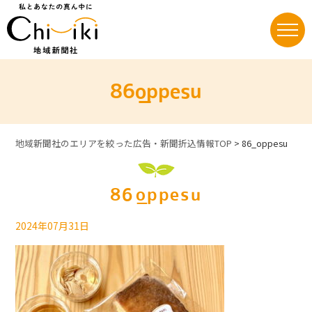
Skip
to
content
86_oppesu
地域新聞社のエリアを絞った広告・新聞折込情報TOP
>
86_oppesu
86_oppesu
2024年07月31日