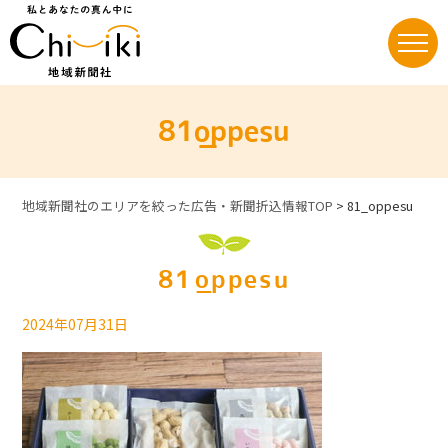
Skip
to
content
81_oppesu
地域新聞社のエリアを絞った広告・新聞折込情報TOP
>
81_oppesu
81_oppesu
2024年07月31日