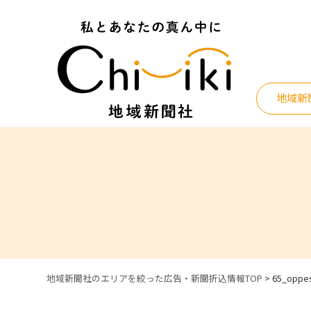
Skip
to
content
地域新
地域新聞社のエリアを絞った広告・新聞折込情報TOP
>
65_oppe